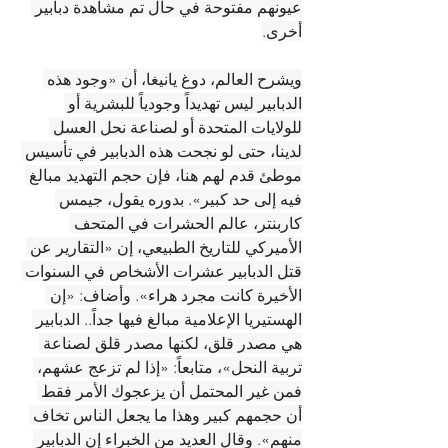
عيونهم مفتوحة في حال تم مشاهدة دبابير 
أخرى.
ويشرح العالم، دوغ يانيغا، أن «وجود هذه 
الدبابير ليس تهديداً وجودياً للبشرية أو 
للولايات المتحدة أو لصناعة نحل العسل 
لدينا، حتى لو نجحت هذه الدبابير في تأسيس 
موطئ قدم لهم هنا، فإن حجم التهديد مبالغ 
فيه إلى حد كبير». بدوره يقول، جيمس 
كاربنتر، عالم الحشرات في المتحف 
الأميركي للتاريخ الطبيعي، إن «التقارير عن 
قتل الدبابير عشرات الأشخاص في السنوات 
الأخيرة كانت مجرد هراء». وأضاف: «إن 
الهستيريا الإعلامية مبالغ فيها جداً.. الدبابير 
هي مصدر قلق، لكنها مصدر قلق لصناعة 
تربية النحل»، متابعاً: «إذا لم تزعج عشهم، 
فمن غير المحتمل أن يزعجوك الأمر فقط 
أن حجمهم كبير وهذا ما يجعل الناس تخاف 
منهم». وقال العديد من الخبراء إن الدبابير 