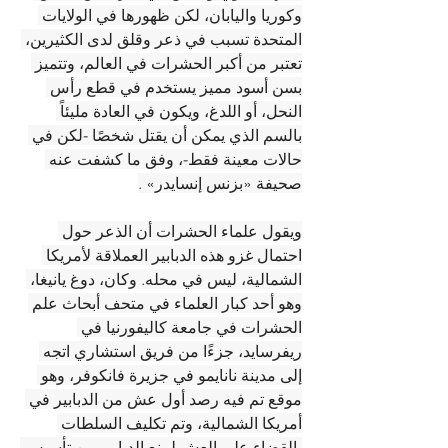
وكوريا واليابان، لكن ظهورها في الولايات 
المتحدة تسبب في ذعر وقلق لدى الكثيرين، 
تعتبر من أكبر الحشرات في العالم، وتتميز 
بسن أسود مميز يستخدم في قطع رأس 
النحل، أو اللدغ، ويكون في العادة مليئاً 
بالسم الذي يمكن أن يقتل شخصًا -لكن في 
حالات معينة فقط-، وفق ما كشفت عنه 
صحيفة «بزنس إنسايدر» .
ويقول علماء الحشرات أن الذعر حول 
احتمال غزو هذه الدبابير العملاقة لأمريكا 
الشمالية، ليس في محله. وكان، دوغ يانيغا، 
وهو أحد كبار العلماء في متحف أبحاث علم 
الحشرات في جامعة كاليفورنيا في 
ريفرسايد، جزءًا من فريق استشاري اتجه 
إلى مدينة نانايمو في جزيرة فانكوفر، وهو 
موقع تم فيه رصد أول عش من الدبابير في 
أمريكا الشمالية، وتم تكليف السلطات 
بالقضاء على العش لمنع الدبابير من تأسيس 