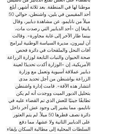
موطنا لها في المنطقة. بعد ثلاثة أشهر، أبلغ 
أحد المقيمين في بلين، واشنطن، حوالي 50 
ميلاً من نانايمو، عن مشاهدة دبابير، وقال 
يانيغا إن «أحد الدبابير التي رصدت مات، 
بينما طار الآخر إلى غابة مجاورة». وقالت 
آن ليبرون، مديرة السياسة الوطنية لبرامج 
آفات النحل والملقحات في دائرة فحص 
صحة الحيوان والنبات التابعة لوزارة الزراعة 
الأمريكية، إن «الوزارة أكدت تحديدًا لعينة 
دبابير عملاقة آسيوية وتعمل مع وزارة 
الزراعة بواشنطن من أجل تحديد مدى 
انتشار هذه الآفة». قامت إدارة واشنطن 
بتحليل الدبور الميت ووجدت أنه لم يكن 
تطابقًا جينيًا للعش الذي تم القضاء عليه في 
نانايمو، مما يشير إلى وجود عش آخر داخل 
دائرة نصف قطرها 50 ميلاً. لم يتم العثور 
على الدبابير الثانية ولا عشها، مما دفع 
السلطات المحلية إلى مطالبة السكان بإبقاء 