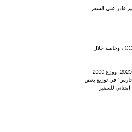
ير قادر على السفر 
لقد قام السفير رامي العطار بمبادرة نبيلة لدعم الجهود في المعركة ضد COVID-19 ، وخاصة خلال 
كان السفير العطار أول من بدأ نشاطًا إنسانيًا في قتال Covid-19 في 22 مارس 2020. ووزع 2000 
الحارس" في توزيع بعض 
متناني للسفير 