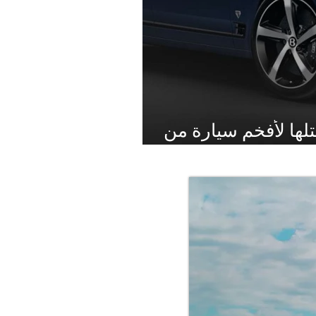
لها لأفخم سيارة من
صنعها