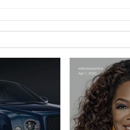
صيني
الأمم المتحدة تحذر: كورونا يهدد
معتوه
الملايين بفقر مدقع
elitenewsonline
Apr 1, 2020