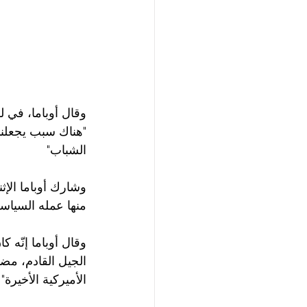
وقال أوباما، في ل
"هناك سبب يجعلني 
الشباب"
وشارك أوباما الإث
منها عمله السياسي
وقال أوباما إنّه ك
الجيل القادم، مضي
الأميركية الأخيرة"