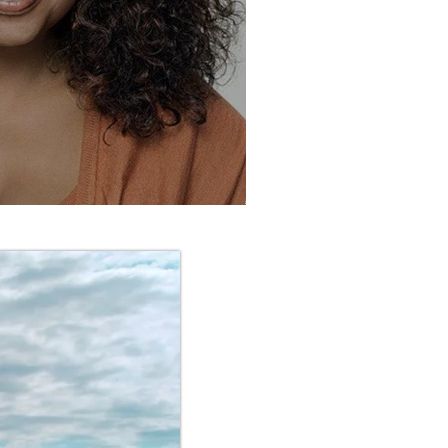
أوبرا وينفري متهمة بقضي