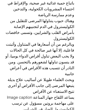
باتباع حمية غذائية غير صحية، والإفراط في 
احتساء المشروبات الكحولية، والتدخين 
وعدم ممارسة الرياضة
وهناك حبوب يتناولها المرضى للتقليل من 
الكوليسترول في الدم لتجنيبهم الإصابة 
بأمراض القلب والشرايين، وتسمى خافضات 
الكوليسترول
وبالرغم من أن أسعارها في المتناول وأثبتت 
فاعلية، إلا أنها غير صالحة في كل الحالات
ولا يحب البعض تناول أقراص الدواء يوميا، أو 
قد ينسون تناولها لشعورهم بالتحسن. ومن 
النادر أن تتسبب هذه الأقراص في أعراض 
جانبية
وبحث العلماء طويلا عن أساليب علاج بديلة 
يتبعها المرضى إلى جانب الأقراص أو أخرى 
تتيح الاستغناء عن الأقراص
Image captionيساعد اللقاح جهاز المناعة 
على مهاجمة بروتين مسؤول عن ترسب 
الكوليسترول الضار في الشرايين