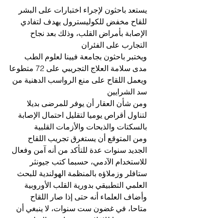
يستعد باحثون لإجراء اختبارات على البشر 
للقاح مخفض للكوليسترول يهدف لتفادي 
الإصابة بأمراض القلب، وذلك بعد نجاح 
التجارب على الفئران
ويختبر باحثون بجامعة فيينا لعلوم الطب 
مدى سلامة العلاج التجريبي على 72 متطوعا
ويعمل اللقاح على منع الرواسب الدهنية من 
سد الشرايين 
ومن شأن العقار أن يوفر للمرضى بديلا 
لتناول أقراص يوميا لتقليل احتمال الإصابة 
بالسكتات والذبحات والأزمات القلبية
ومن المتوقع أن يستغرق تجريب اللقاح 
الجديد سنوات عدة للتأكد من أنه آمن وفعال 
للاستخدام الآدمي، حسبما كتب جيونثر 
ستافلر وزملاؤه بالمنظمة الهولندية للبحث 
العلمي التطبيقي بدورية القلب الأوروبية
وأضاف العلماء أنه حتى إذا صار اللقاح 
متاحا، في غضون ست سنوات، لا ينبغي أن 