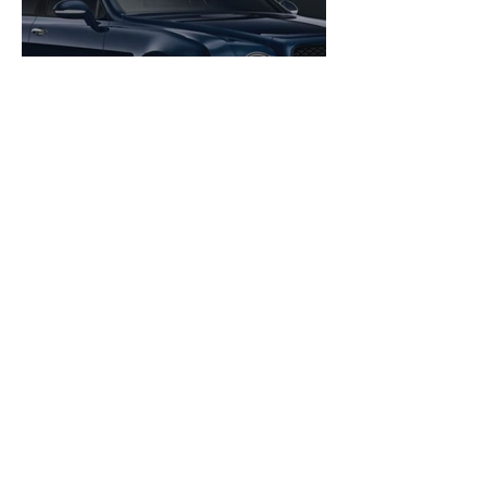
بنتلي تكشف عن سرّ قتلها
لأفخم سيارة من صنعها
elitenewsonline
Apr 1, 2020