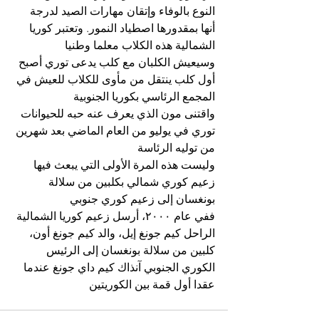
النوع بالوفاء وإتقان مهارات الصيد لدرجة 
أنها بمقدورها اصطياد النمور. وتعتبر كوريا 
الشمالية هذه الكلاب معلما وطنيا
وسيعيش الكلبان مع كلب يدعى توري أصبح 
أول كلب ينتقل من مأوى للكلاب للعيش في 
المجمع الرئاسي بكوريا الجنوبية
واقتنى مون الذي يعرف عنه حبه للحيوانات 
توري في يوليو من العام الماضي بعد شهرين 
من توليه الرئاسة
وليست هذه المرة الأولى التي يبعث فيها 
زعيم كوري شمالي بكلبين من سلالة 
بونغسان إلى زعيم كوري جنوبي
ففي عام ٢٠٠٠، أرسل زعيم كوريا الشمالية 
الراحل كيم جونغ إيل، والد كيم جونغ أون، 
كلبين من سلالة بونغسان إلى الرئيس 
الكوري الجنوبي آنذاك كيم داي جونغ عندما 
عقدا أول قمة بين الكوريتين